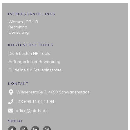
INTERESSANTE LINKS
Warum JOB HR
Recruiting
Consulting
KOSTENLOSE TOOLS
Die 5 besten HR Tools
Anfängerfehler Bewerbung
Guideline für Stelleninserate
KONTAKT
Wiesenstraße 3, 4690 Schwanenstadt
+43 699 11 04 11 84
office@job-hr.at
SOCIAL